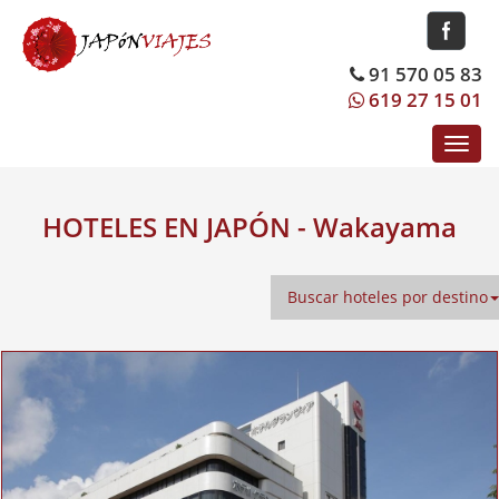
91 570 05 83
619 27 15 01
Toggl
navig
HOTELES EN JAPÓN - Wakayama
Buscar hoteles por destino