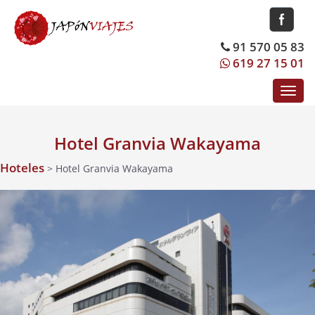
91 570 05 83
619 27 15 01
Toggl
navig
Hotel Granvia Wakayama
Hoteles
> Hotel Granvia Wakayama