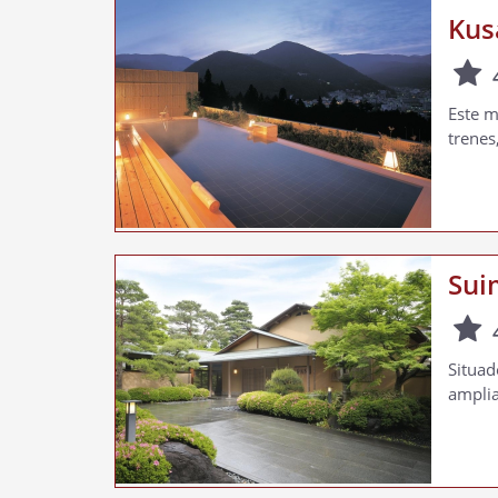
Kus
Este m
trenes
Sui
Situad
amplia