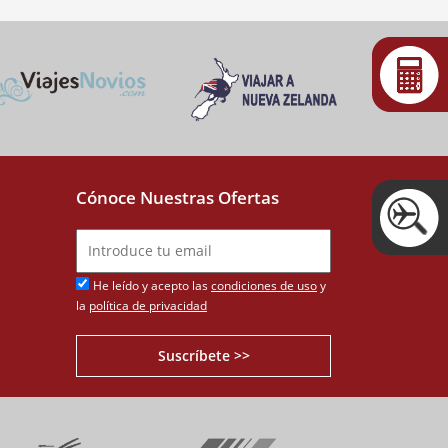
Cónoce Nuestras Ofertas
He leído y acepto las
condiciones de uso
y
la
política de privacidad