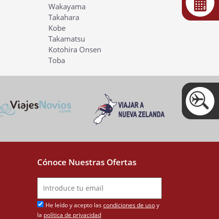
Wakayama
Takahara
Kobe
Takamatsu
Kotohira Onsen
Toba
Cónoce Nuestras Ofertas
He leído y acepto las
condiciones de uso
y
la
política de privacidad