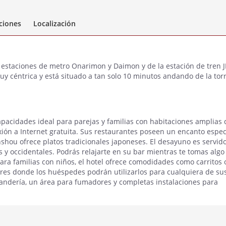
aciones
Localización
s estaciones de metro Onarimon y Daimon y de la estación de tren 
y céntrica y está situado a tan solo 10 minutos andando de la tor
apacidades ideal para parejas y familias con habitaciones amplias 
ión a Internet gratuita. Sus restaurantes poseen un encanto espec
hou ofrece platos tradicionales japoneses. El desayuno es servid
 y occidentales. Podrás relajarte en su bar mientras te tomas algo
ra familias con niños, el hotel ofrece comodidades como carritos 
ores donde los huéspedes podrán utilizarlos para cualquiera de su
andería, un área para fumadores y completas instalaciones para