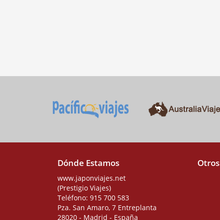
Dónde Estamos
Otros
www.japonviajes.net
(Prestigio Viajes)
Teléfono:
915 700 583
Pza. San Amaro, 7 Entreplanta
28020 - Madrid - España