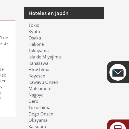
Hoteles en Japón
Tokio
Kyoto
JR de
Osaka
re de
Hakone
Takayama
Isla de Miyajima
Kanazawa
de
Hiroshima
ial;
Koyasan
o en
Kawayu Onsen
 y
Matsumoto
o
Nagoya
s
Gero
Tokushima
Dogo Onsen
Okayama
Katsuura