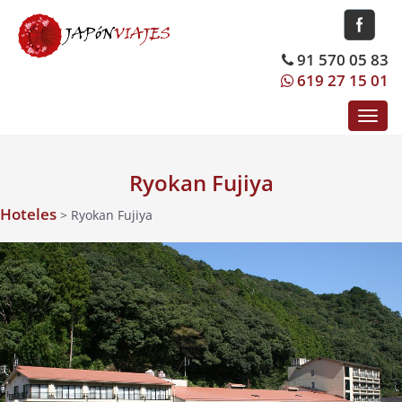
91 570 05 83
619 27 15 01
Toggl
navig
Ryokan Fujiya
Hoteles
> Ryokan Fujiya