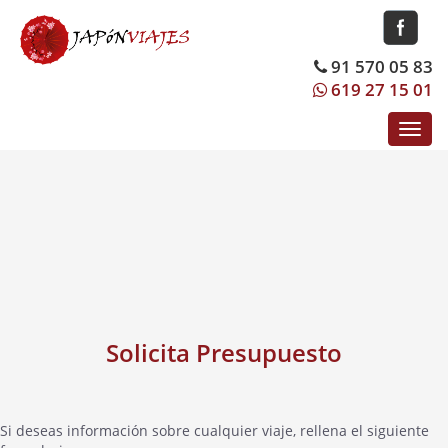
91 570 05 83
619 27 15 01
Toggl
navig
Solicita Presupuesto
Si deseas información sobre cualquier viaje, rellena el siguiente