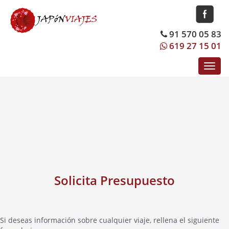
91 570 05 83
619 27 15 01
Toggl
navig
Solicita Presupuesto
Si deseas información sobre cualquier viaje, rellena el siguiente